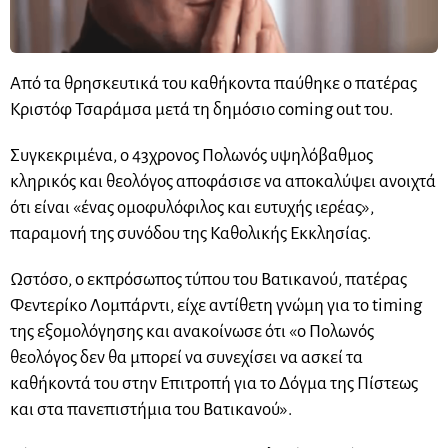
Aπό τα θρησκευτικά του καθήκοντα παύθηκε ο πατέρας
Κριστόφ Τσαράμσα μετά τη δημόσιο coming out του.
Συγκεκριμένα, ο 43χρονος Πολωνός υψηλόβαθμος
κληρικός και θεολόγος αποφάσισε να αποκαλύψει ανοιχτά
ότι είναι «ένας ομοφυλόφιλος και ευτυχής ιερέας»,
παραμονή της συνόδου της Καθολικής Εκκλησίας.
Ωστόσο, ο εκπρόσωπος τύπου του Βατικανού, πατέρας
Φεντερίκο Λομπάρντι, είχε αντίθετη γνώμη για το timing
της εξομολόγησης και ανακοίνωσε ότι «ο Πολωνός
θεολόγος δεν θα μπορεί να συνεχίσει να ασκεί τα
καθήκοντά του στην Επιτροπή για το Δόγμα της Πίστεως
και στα πανεπιστήμια του Βατικανού».