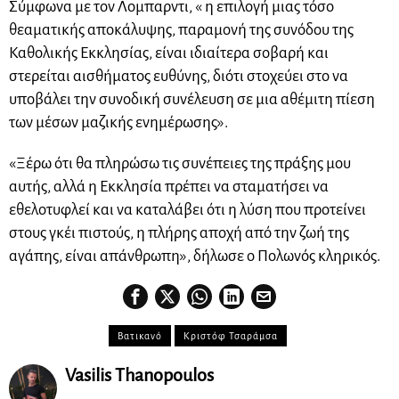
Σύμφωνα με τον Λομπαρντι, « η επιλογή μιας τόσο
θεαματικής αποκάλυψης, παραμονή της συνόδου της
Καθολικής Εκκλησίας, είναι ιδιαίτερα σοβαρή και
στερείται αισθήματος ευθύνης, διότι στοχεύει στο να
υποβάλει την συνοδική συνέλευση σε μια αθέμιτη πίεση
των μέσων μαζικής ενημέρωσης».
«Ξέρω ότι θα πληρώσω τις συνέπειες της πράξης μου
αυτής, αλλά η Εκκλησία πρέπει να σταματήσει να
εθελοτυφλεί και να καταλάβει ότι η λύση που προτείνει
στους γκέι πιστούς, η πλήρης αποχή από την ζωή της
αγάπης, είναι απάνθρωπη», δήλωσε ο Πολωνός κληρικός.
Βατικανό
Κριστόφ Τσαράμσα
Vasilis Thanopoulos