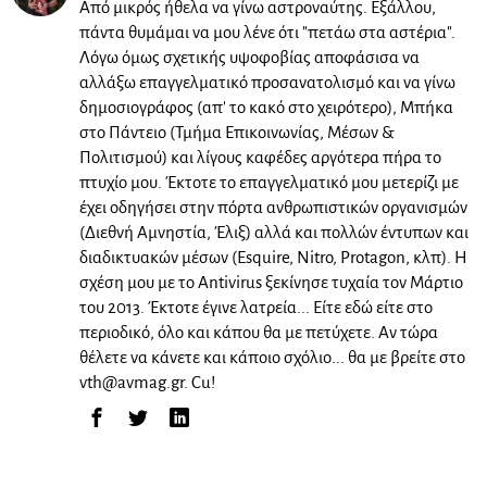
Από μικρός ήθελα να γίνω αστροναύτης. Εξάλλου,
πάντα θυμάμαι να μου λένε ότι "πετάω στα αστέρια".
Λόγω όμως σχετικής υψοφοβίας αποφάσισα να
αλλάξω επαγγελματικό προσανατολισμό και να γίνω
δημοσιογράφος (απ' το κακό στο χειρότερο), Μπήκα
στο Πάντειο (Τμήμα Επικοινωνίας, Μέσων &
Πολιτισμού) και λίγους καφέδες αργότερα πήρα το
πτυχίο μου. Έκτοτε το επαγγελματικό μου μετερίζι με
έχει οδηγήσει στην πόρτα ανθρωπιστικών οργανισμών
(Διεθνή Αμνηστία, Έλιξ) αλλά και πολλών έντυπων και
διαδικτυακών μέσων (Esquire, Nitro, Protagon, κλπ). Η
σχέση μου με το Antivirus ξεκίνησε τυχαία τον Μάρτιο
του 2013. Έκτοτε έγινε λατρεία... Είτε εδώ είτε στο
περιοδικό, όλο και κάπου θα με πετύχετε. Αν τώρα
θέλετε να κάνετε και κάποιο σχόλιο... θα με βρείτε στο
vth@avmag.gr
. Cu!