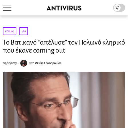
κόσμος
·
νέα
Το Βατικανό “απέλυσε” τον Πολωνό κληρικό
που έκανε coming out
04/10/2015
από
Vasilis Thanopoulos