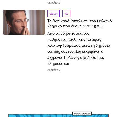
06/10/2015
κόσμος
·
νέα
Το Βατικανό “απέλυσε” τον Πολωνό
κληρικό που έκανε coming out
Aπό τα θρησκευτικά του
καθήκοντα παύθηκε ο πατέρας
Κριστόφ Τσαράμσα μετά τη δημόσιο
coming out του. Συγκεκριμένα, ο
43χρονος Πολωνός υψηλόβαθμος
κληρικός και
04/10/2015