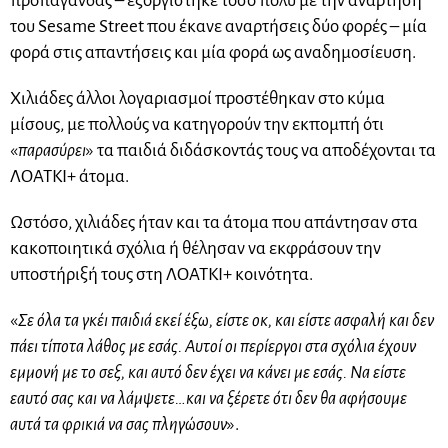
προπαγάνδας – εξοργίστηκε τόσο πολύ με την ανάρτηση
του Sesame Street που έκανε αναρτήσεις δύο φορές – μία
φορά στις απαντήσεις και μία φορά ως αναδημοσίευση.
Χιλιάδες άλλοι λογαριασμοί προστέθηκαν στο κύμα
μίσους, με πολλούς να κατηγορούν την εκπομπή ότι
«
παρασύρει
» τα παιδιά διδάσκοντάς τους να αποδέχονται τα
ΛΟΑΤΚΙ+ άτομα.
Ωστόσο, χιλιάδες ήταν και τα άτομα που απάντησαν στα
κακοποιητικά σχόλια ή θέλησαν να εκφράσουν την
υποστήριξή τους στη ΛΟΑΤΚΙ+ κοινότητα.
«
Σε όλα τα γκέι παιδιά εκεί έξω, είστε οκ, και είστε ασφαλή και δεν
πάει τίποτα λάθος με εσάς. Αυτοί οι περίεργοι στα σχόλια έχουν
εμμονή με το σεξ, και αυτό δεν έχει να κάνει με εσάς. Να είστε
εαυτό σας και να λάμψετε…και να ξέρετε ότι δεν θα αφήσουμε
αυτά τα φρικιά να σας πληγώσουν
».