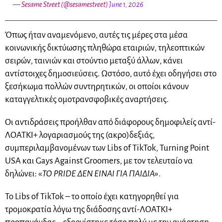
— Sesame Street (@sesamestreet)
June 1, 2026
Όπως ήταν αναμενόμενο, αυτές τις μέρες στα μέσα
κοινωνικής δικτύωσης πληθώρα εταιριών, τηλεοπτικών
σειρών, ταινιών και στούντιο μεταξύ άλλων, κάνει
αντίστοιχες δημοσιεύσεις. Ωστόσο, αυτό έχει οδηγήσει στο
ξεσήκωμα πολλών συντηρητικών, οι οποίοι κάνουν
καταγγελτικές ομοτρανσφοβικές αναρτήσεις.
Οι αντιδράσεις προήλθαν από διάφορους δημοφιλείς αντί-
ΛΟΑΤΚΙ+ λογαριασμούς της (ακρο)δεξιάς,
συμπεριλαμβανομένων των Libs of TikTok, Turning Point
USA και Gays Against Groomers, με τον τελευταίο να
δηλώνει: «
ΤΟ PRIDE ΔΕΝ ΕΙΝΑΙ ΓΙΑ ΠΑΙΔΙΑ
».
Το Libs of TikTok – το οποίο έχει κατηγορηθεί για
τρομοκρατία λόγω της διάδοσης αντί-ΛΟΑΤΚΙ+