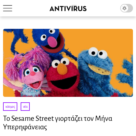
κόσμος
·
νέα
Το Sesame Street γιορτάζει τον Μήνα
Υπερηφάνειας