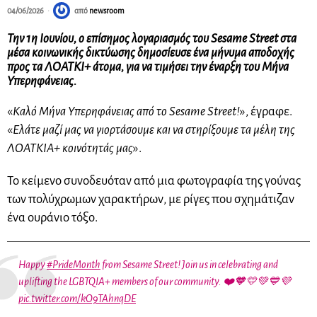
04/06/2026
από
newsroom
Την 1η Ιουνίου, ο επίσημος λογαριασμός του Sesame Street στα
μέσα κοινωνικής δικτύωσης δημοσίευσε ένα μήνυμα αποδοχής
προς τα ΛΟΑΤΚΙ+ άτομα, για να τιμήσει την έναρξη του Μήνα
Υπερηφάνειας.
«
Καλό Μήνα Υπερηφάνειας από το Sesame Street!
», έγραφε.
«
Ελάτε μαζί μας να γιορτάσουμε και να στηρίξουμε τα μέλη της
ΛΟΑΤΚΙΑ+ κοινότητάς μας
».
Το κείμενο συνοδευόταν από μια φωτογραφία της γούνας
των πολύχρωμων χαρακτήρων, με ρίγες που σχημάτιζαν
ένα ουράνιο τόξο.
Happy
#PrideMonth
from Sesame Street! Join us in celebrating and
uplifting the LGBTQIA+ members of our community. ❤️🧡💛💚💙💜
pic.twitter.com/kO9TAhnqDE