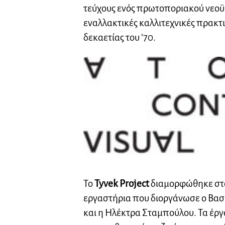
τεύχους ενός πρωτοποριακού νεοϋ
εναλλακτικές καλλιτεχνικές πρακτι
δεκαετίας του ’70.
Το
Tyvek Project
διαμορφώθηκε στο
εργαστήρια που διοργάνωσε ο Βα
και η Ηλέκτρα Σταμπούλου. Τα έρ