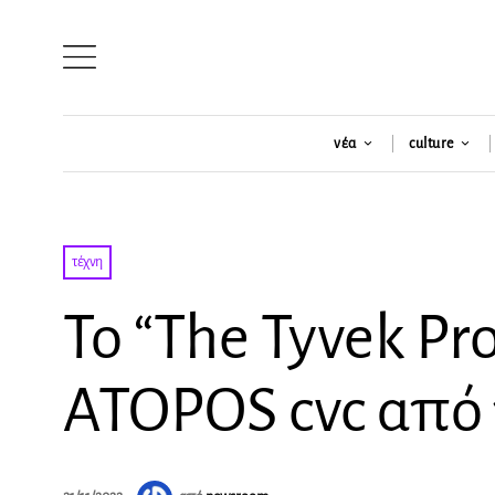
νέα
culture
τέχνη
Το “The Tyvek Pro
ATOPOS cvc από τ