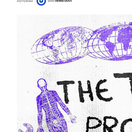
21/11/2022
από
newsroom