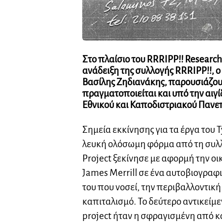
Στο πλαίσιο του
RRRIPP!! Researc
ανάδειξη της συλλογής RRRIPP!!, ο
Βασίλης Ζηδιανάκης,
παρουσιάζου
πραγματοποιείται και υπό την αιγ
Εθνικού και Καποδιστριακού Πανε
Σημεία εκκίνησης για τα έργα του T
λευκή ολόσωμη φόρμα από τη συλλ
Project ξεκίνησε με αφορμή την ο
James Merrill σε ένα αυτοβιογραφ
του που νοσεί, την περιβαλλοντικ
καπιταλισμό. Το δεύτερο αντικείμ
project ήταν η σφραγισμένη από κ