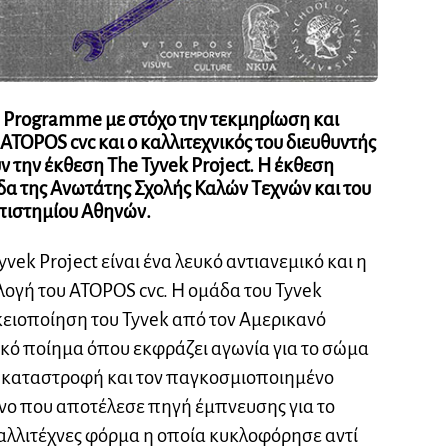
h Programme
με στόχο την τεκμηρίωση και
 ATOPOS cvc και ο καλλιτεχνικός του διευθυντής
ν την έκθεση
The Tyvek Project.
Η έκθεση
ίδα της Ανωτάτης Σχολής Καλών Τεχνών και του
πιστημίου Αθηνών.
yvek Project είναι ένα λευκό αντιανεμικό και η
ογή του ATOPOS cvc. Η ομάδα του Tyvek
ικειοποίηση του Tyvek από τον Αμερικανό
ικό ποίημα όπου εκφράζει αγωνία για το σώμα
ή καταστροφή και τον παγκοσμιοποιημένο
ενο που αποτέλεσε πηγή έμπνευσης για το
αλλιτέχνες φόρμα η οποία κυκλοφόρησε αντί