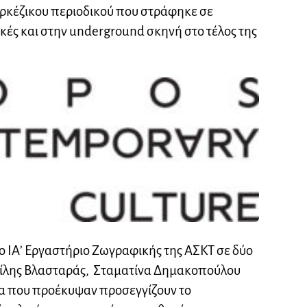
ρκέζικου περιοδικού που στράφηκε σε
κές και στην underground σκηνή στο τέλος της
 ΙΑ’ Εργαστήριο Ζωγραφικής της ΑΣΚΤ σε δύο
σίλης Βλασταράς, Σταματίνα Δημακοπούλου
γα που προέκυψαν προσεγγίζουν το