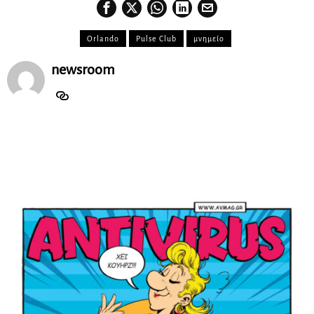
Orlando
Pulse Club
μνημείο
newsroom