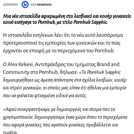
27/05/2026
από
newsroom
Μια νέα ιστοσελίδα αφιερωμένη στο λεσβιακό και κουήρ γυναικείο
κοινό εισήγαγε το Pornhub, με τίτλο Pornhub Sapphic.
Η ιστοσελίδα ενηλίκων λέει ότι το νέο αυτό λανσάρισμα
προτεραιοποιεί τις εμπειρίες των γυναικών και το πώς
έρχονται σε επαφή με το περιεχόμενο του Pornhub.
Ο Alex Kekesi, Αντιπρόεδρος του τμήματος Brand and
Community στο Pornhub, δήλωσε: «
Το Pornhub Sapphic
δημιουργήθηκε ως άμεση απάντηση στα σχόλια λεσβιών, κουήρ
και στρέιτ γυναικών, οι οποίες μας είπαν ότι ήθελαν μια εμπειρία
που να φαίνεται φτιαγμένη ειδικά για αυτές.
«
Αφού συνεργαστήκαμε με δημιουργούς και άτομα που το
χρησιμοποιούν, δημιουργήσαμε έναν χώρο όπου το περιεχόμενο
που αφορά γυναίκες που αγαπούν γυναίκες προβάλλεται και
τιμάται.