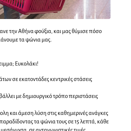
ανε την Αθήνα φούξια, και μας θύμισε πόσο
κάνουμε τα ψώνια μας.
ειμμα; Ευκολάκι!
των σε εκατοντάδες κεντρικές στάσεις
βάλλει με δημιουργικό τρόπο περιστάσεις
ολη και άμεση λύση στις καθημερινές ανάγκες
παραδίδοντας τα ψώνια τους σε 15 λεπτά, κάθε
α μεσάνυχτα, σε ανταγωνιστικές τιμές.