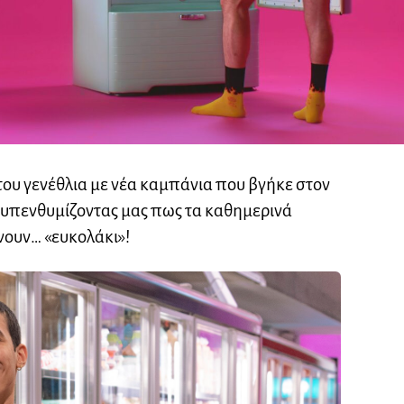
του γενέθλια με νέα καμπάνια που βγήκε στον
υπενθυμίζοντας μας πως τα καθημερινά
νουν… «ευκολάκι»!