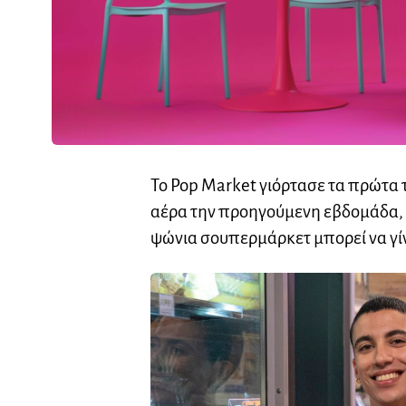
Το Pop Market γιόρτασε τα πρώτα 
αέρα την προηγούμενη εβδομάδα, 
ψώνια σουπερμάρκετ μπορεί να γί