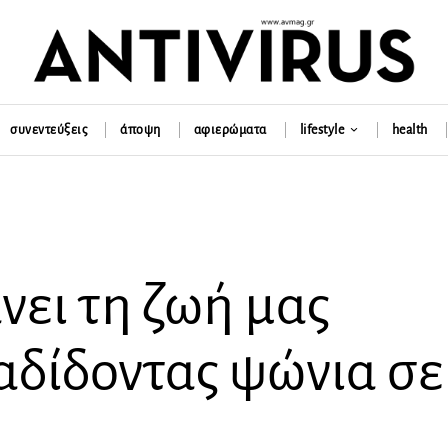
συνεντεύξεις
άποψη
αφιερώματα
lifestyle
health
νει τη ζωή μας
αδίδοντας ψώνια σε