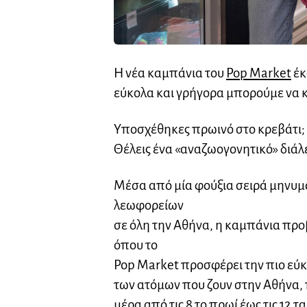
Η νέα καμπάνια του
Pop Market
έκ
εύκολα και γρήγορα μπορούμε να 
Υποσχέθηκες πρωινό στο κρεβάτι;
Θέλεις ένα «αναζωογονητικό» διάλ
Μέσα από μία φούξια σειρά μηνυμά
λεωφορείων
σε όλη την Αθήνα, η καμπάνια προ
όπου το
Pop Market προσφέρει την πιο εύκ
των ατόμων που ζουν στην Αθήνα, 
μέρα από τις 8 το πρωί έως τις 12 τ