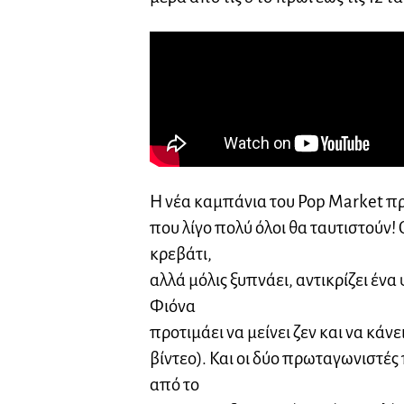
Η νέα καμπάνια του Pop Market πρ
που λίγο πολύ όλοι θα ταυτιστούν!
κρεβάτι,
αλλά μόλις ξυπνάει, αντικρίζει ένα
Φιόνα
προτιμάει να μείνει ζεν και να κάνε
βίντεο). Και οι δύο πρωταγωνιστέ
από το