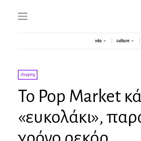
νέα
culture
shopping
Το Pop Market κά
«ευκολάκι», παρ
χρόνο ρεκόρ