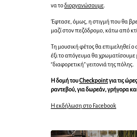
να το
διοργανώσουμε
.
Έφτασε, όμως, η στιγμή που θα βρ
μαζί στον πεζόδρομο, κάτω από κτί
Τη μουσική φέτος θα επιμεληθεί ο 
έξι το απόγευμα θα χρωματίσουμε 
“διαφορετική” γειτονιά της πόλης.
Η δομή του
Checkpoint
για τις ώρε
ραντεβού, για δωρεάν, γρήγορα κα
Η εκδήλωση στο Facebook