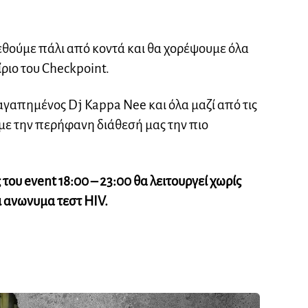
εθούμε πάλι από κοντά και θα χορέψουμε όλα
ριο του Checkpoint.
αγαπημένος Dj Kappa Nee και όλα μαζί από τις
με την περήφανη διάθεσή μας την πιο
ς του event 18:00 – 23:00 θα λειτουργεί χωρίς
ι ανωνυμα τεστ HIV.