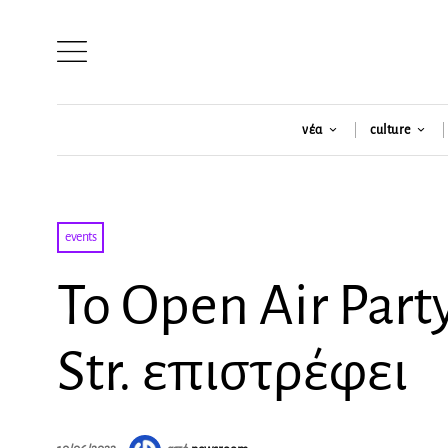
νέα
culture
events
Το Open Air Part
Str. επιστρέφει