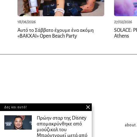
18/06/2026
27/02/2026
Αυτό το Σάββατο έχουμε ένα ακόμη
SOLACE: P
«ΒΑΚΧΑΙ» Open Beach Party
Athens
Δες και αυτό!
Πρώην σταρ της Disney
απομακρύνθηκε από
about
μιούζικαλ του
Μπρόντγουεϊ μετά από