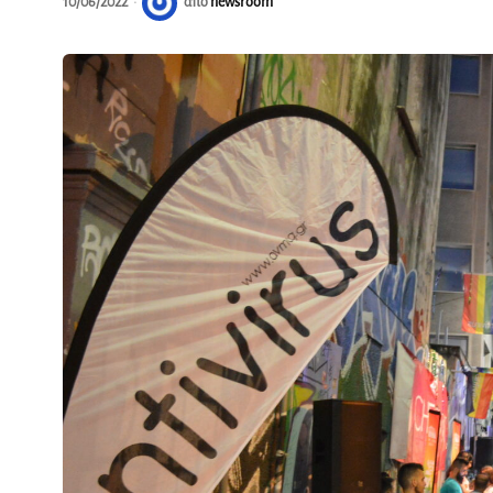
10/06/2022
από
newsroom