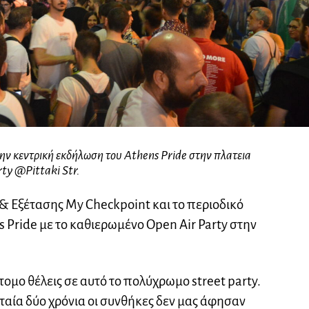
 την κεντρική εκδήλωση του Athens Pride στην πλατεια
rty @Pittaki Str.
 & Εξέτασης My Checkpoint και το περιοδικό
 Pride με το καθιερωμένο Open Air Party στην
άτομο θέλεις σε αυτό το πολύχρωμο street party.
ταία δύο χρόνια οι συνθήκες δεν μας άφησαν