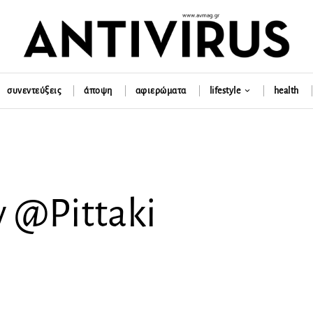
συνεντεύξεις
άποψη
αφιερώματα
lifestyle
health
y @Pittaki