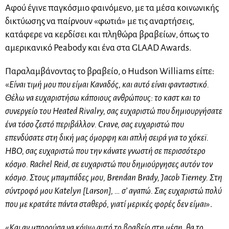
Αφού έγινε παγκόσμιο φαινόμενο, με τα μέσα κοινωνικής
δικτύωσης να παίρνουν «φωτιά» με τις αναρτήσεις,
κατάφερε να κερδίσει και πληθώρα βραβείων, όπως το
αμερικανικό Peabody και ένα στα GLAAD Awards.
Παραλαμβάνοντας το βραβείο, ο Hudson Williams είπε:
«
Είναι τιμή μου που είμαι Καναδός, και αυτό είναι φανταστικό.
Θέλω να ευχαριστήσω κάποιους ανθρώπους: το καστ και το
συνεργείο του Heated Rivalry, σας ευχαριστώ που δημιουργήσατε
ένα τόσο ζεστό περιβάλλον. Crave, σας ευχαριστώ που
επενδύσατε στη δική μας όμορφη και απλή σειρά για το χόκεϊ.
HBO, σας ευχαριστώ που την κάνατε γνωστή σε περισσότερο
κόσμο. Rachel Reid, σε ευχαριστώ που δημιούργησες αυτόν τον
κόσμο. Στους μπαμπάδες μου, Brendan Brady, Jacob Tierney. Στη
σύντροφό μου Katelyn [Larson], … σ’ αγαπώ. Σας ευχαριστώ πολύ
που με κρατάτε πάντα σταθερό, γιατί μερικές φορές δεν είμαι
».
«
Και αν μπορούσα να κόψω αυτό το βραβείο στη μέση, θα το