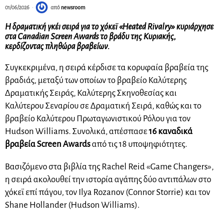
01/06/2026
από
newsroom
Η δραματική γκέι σειρά για το χόκεϊ «Heated Rivalry» κυριάρχησε
στα Canadian Screen Awards το βράδυ της Κυριακής,
κερδίζοντας πληθώρα βραβείων.
Συγκεκριμένα, η σειρά κέρδισε τα κορυφαία βραβεία της
βραδιάς, μεταξύ των οποίων το βραβείο Καλύτερης
Δραματικής Σειράς, Καλύτερης Σκηνοθεσίας και
Καλύτερου Σεναρίου σε Δραματική Σειρά, καθώς και το
βραβείο Καλύτερου Πρωταγωνιστικού Ρόλου για τον
Hudson Williams. Συνολικά, απέσπασε
16 καναδικά
βραβεία Screen Awards
από τις 18 υποψηφιότητες.
Βασιζόμενο στα βιβλία της Rachel Reid «Game Changers»,
η σειρά ακολουθεί την ιστορία αγάπης δύο αντιπάλων στο
χόκεϊ επί πάγου, τον Ilya Rozanov (Connor Storrie) και τον
Shane Hollander (Hudson Williams).