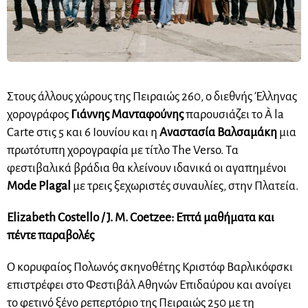
Στους άλλους χώρους της Πειραιώς 260, ο διεθνής Έλληνας
χορογράφος
Γιάννης Μανταφούνης
παρουσιάζει το À la
Carte στις 5 και 6 Ιουνίου και η
Αναστασία Βαλσαμάκη
μια
πρωτότυπη χορογραφία με τίτλο The Verso. Tα
φεστιβαλικά βράδια θα κλείνουν ιδανικά οι αγαπημένοι
Mode Plagal
με τρεις ξεχωριστές συναυλίες, στην Πλατεία.
Elizabeth Costello / J. M. Coetzee: Επτά μαθήματα και
πέντε παραβολές
Ο κορυφαίος Πολωνός σκηνοθέτης Κριστόφ Βαρλικόφσκι
επιστρέφει στο Φεστιβάλ Αθηνών Επιδαύρου και ανοίγει
το φετινό ξένο ρεπερτόριο της Πειραιώς 250 με τη