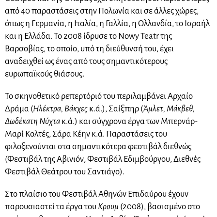
από 40 παραστάσεις στην Πολωνία και σε άλλες χώρες,
όπως η Γερμανία, η Ιταλία, η Γαλλία, η Ολλανδία, το Ισραήλ
και η Ελλάδα. Το 2008 ίδρυσε το Nowy Teatr της
Βαρσοβίας, το οποίο, υπό τη διεύθυνσή του, έχει
αναδειχθεί ως ένας από τους σημαντικότερους
ευρωπαϊκούς θιάσους.
Το σκηνοθετικό ρεπερτόριό του περιλαμβάνει Αρχαίο
Δράμα (
Ηλέκτρα, Βάκχες
κ.ά.), Σαίξπηρ (
Άμλετ, Μάκβεθ,
Δωδέκατη Νύχτα
κ.ά.) και σύγχρονα έργα των Μπερνάρ-
Μαρί Κολτές, Σάρα Κέην κ.ά. Παραστάσεις του
φιλοξενούνται στα σημαντικότερα φεστιβάλ διεθνώς
(Φεστιβάλ της Αβινιόν, Φεστιβάλ Εδιμβούργου, Διεθνές
Φεστιβάλ Θεάτρου του Σαντιάγο).
Στο πλαίσιο του Φεστιβάλ Αθηνών Επιδαύρου έχουν
παρουσιαστεί τα έργα του
Κρουμ
(2008), βασισμένο στο