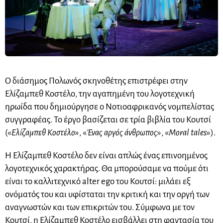
Ο διάσημος Πολωνός σκηνοθέτης επιστρέφει στην
Ελίζαμπεθ Κοστέλο, την αγαπημένη του λογοτεχνική
ηρωίδα που δημιούργησε ο Νοτιοαφρικανός νομπελίστας
συγγραφέας. Το έργο βασίζεται σε τρία βιβλία του Κουτσί
(«
Ελίζαμπεθ Κοστέλο
», «
Ένας αργός άνθρωπος
», «
Moral tales
»).
Η Ελίζαμπεθ Κοστέλο δεν είναι απλώς ένας επινοημένος
λογοτεχνικός χαρακτήρας. Θα μπορούσαμε να πούμε ότι
είναι το καλλιτεχνικό alter ego του Κουτσί: μιλάει εξ
ονόματός του και υφίσταται την κριτική και την οργή των
αναγνωστών και των επικριτών του. Σύμφωνα με τον
Κουτσί, η Ελίζαμπεθ Κοστέλο εισβάλλει στη φαντασία του