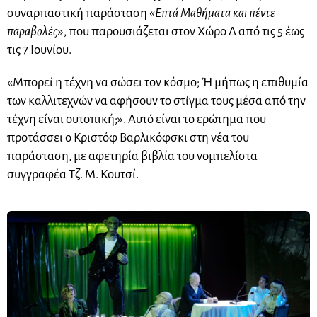
συναρπαστική παράσταση «
Επτά Μαθήματα και πέντε
παραβολές
», που παρουσιάζεται στον Χώρο Δ από τις 5 έως
τις 7 Ιουνίου.
«Μπορεί η τέχνη να σώσει τον κόσμο; Ή μήπως η επιθυμία
των καλλιτεχνών να αφήσουν το στίγμα τους μέσα από την
τέχνη είναι ουτοπική;». Αυτό είναι το ερώτημα που
προτάσσει ο Κριστόφ Βαρλικόφσκι στη νέα του
παράσταση, με αφετηρία βιβλία του νομπελίστα
συγγραφέα Τζ. Μ. Κουτσί.