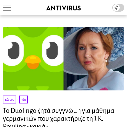
κόσμος
·
νέα
Το Duolingo ζητά συγγνώμη για μάθημα
γερμανικών που χαρακτήριζε τη J.K.
Rowling «κακιά»