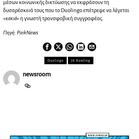
μέσων κοινωνικής δικτύωσης να εκφράσουν τη
δυσαρέσκειά τους που το Duolingo επέτρεψε να λέγεται
«
κακιά
» η γνωστή τρανσφοβική συγγραφέας.
Πηγή: PinkNews
Duolingo
JK Rowling
newsroom