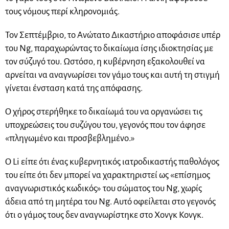
τους νόμους περί κληρονομιάς.
Τον Σεπτέμβριο, το Ανώτατο Δικαστήριο αποφάσισε υπέρ
του Ng, παραχωρώντας το δικαίωμα ίσης ιδιοκτησίας με
τον σύζυγό του. Ωστόσο, η κυβέρνηση εξακολουθεί να
αρνείται να αναγνωρίσει τον γάμο τους και αυτή τη στιγμή
γίνεται ένσταση κατά της απόφασης.
Ο χήρος στερήθηκε το δικαίωμά του να οργανώσει τις
υποχρεώσεις του συζύγου του, γεγονός που τον άφησε
«πληγωμένο και προσβεβλημένο.»
Ο Li είπε ότι ένας κυβερνητικός ιατροδικαστής παθολόγος
του είπε ότι δεν μπορεί να χαρακτηριστεί ως «επίσημος
αναγνωριστικός κωδικός» του σώματος του Ng, χωρίς
άδεια από τη μητέρα του Ng. Αυτό οφείλεται στο γεγονός
ότι ο γάμος τους δεν αναγνωρίστηκε στο Χονγκ Κονγκ.