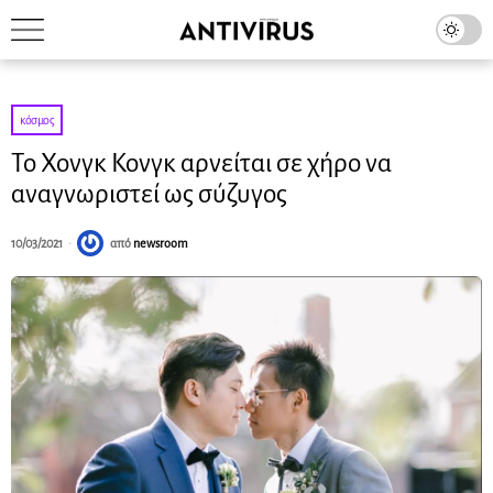
κόσμος
Το Χονγκ Κονγκ αρνείται σε χήρο να
αναγνωριστεί ως σύζυγος
10/03/2021
από
newsroom