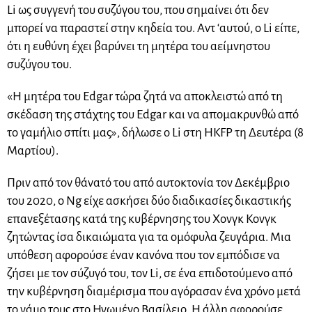
Li ως συγγενή του συζύγου του, που σημαίνει ότι δεν
μπορεί να παραστεί στην κηδεία του. Αντ ‘αυτού, ο Li είπε,
ότι η ευθύνη έχει βαρύνει τη μητέρα του αείμνηστου
συζύγου του.
«Η μητέρα του Edgar τώρα ζητά να αποκλειστώ από τη
σκέδαση της στάχτης του Edgar και να απομακρυνθώ από
το γαμήλιο σπίτι μας», δήλωσε ο Li στη HKFP τη Δευτέρα (8
Μαρτίου).
Πριν από τον θάνατό του από αυτοκτονία τον Δεκέμβριο
του 2020, ο Ng είχε ασκήσει δύο διαδικασίες δικαστικής
επανεξέτασης κατά της κυβέρνησης του Χονγκ Κονγκ
ζητώντας ίσα δικαιώματα για τα ομόφυλα ζευγάρια. Μια
υπόθεση αφορούσε έναν κανόνα που τον εμπόδισε να
ζήσει με τον σύζυγό του, τον Li, σε ένα επιδοτούμενο από
την κυβέρνηση διαμέρισμα που αγόρασαν ένα χρόνο μετά
το γάμο τους στο Ηνωμένο Βασίλειο. Η άλλη αφορούσε