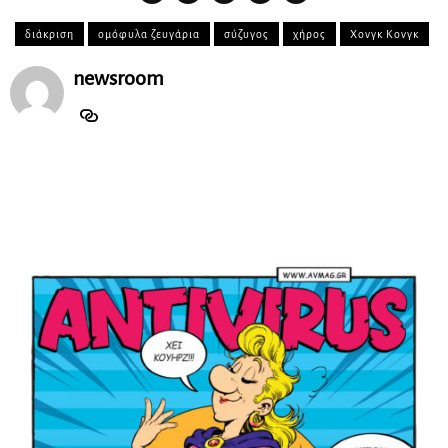
διάκριση
ομόφυλα ζευγάρια
σύζυγος
χήρος
Χονγκ Κονγκ
newsroom