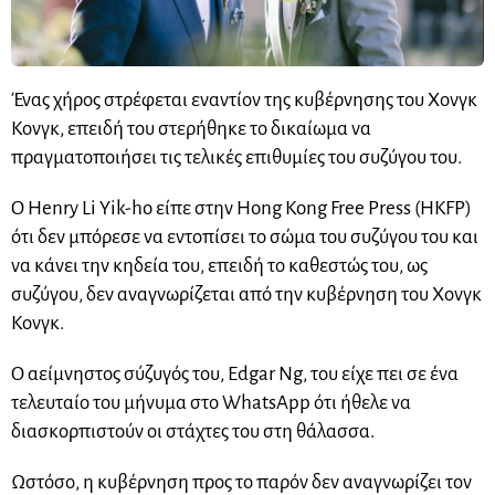
Ένας χήρος στρέφεται εναντίον της κυβέρνησης του Χονγκ
Κονγκ, επειδή του στερήθηκε το δικαίωμα να
πραγματοποιήσει τις τελικές επιθυμίες του συζύγου του.
Ο Henry Li Yik-ho είπε στην Hong Kong Free Press (HKFP)
ότι δεν μπόρεσε να εντοπίσει το σώμα του συζύγου του και
να κάνει την κηδεία του, επειδή το καθεστώς του, ως
συζύγου, δεν αναγνωρίζεται από την κυβέρνηση του Χονγκ
Κονγκ.
Ο αείμνηστος σύζυγός του, Edgar Ng, του είχε πει σε ένα
τελευταίο του μήνυμα στο WhatsApp ότι ήθελε να
διασκορπιστούν οι στάχτες του στη θάλασσα.
Ωστόσο, η κυβέρνηση προς το παρόν δεν αναγνωρίζει τον