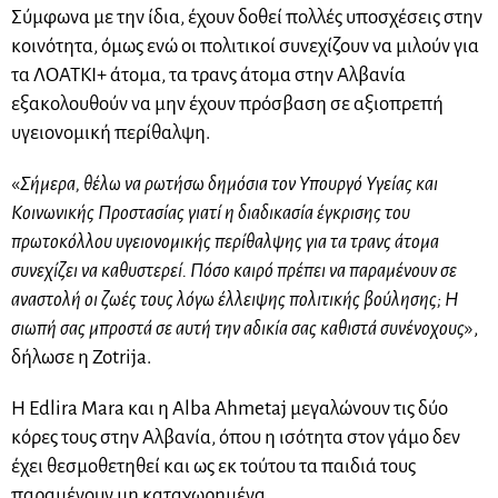
Σύμφωνα με την ίδια, έχουν δοθεί πολλές υποσχέσεις στην
κοινότητα, όμως ενώ οι πολιτικοί συνεχίζουν να μιλούν για
τα ΛΟΑΤΚΙ+ άτομα, τα τρανς άτομα στην Αλβανία
εξακολουθούν να μην έχουν πρόσβαση σε αξιοπρεπή
υγειονομική περίθαλψη.
«
Σήμερα, θέλω να ρωτήσω δημόσια τον Υπουργό Υγείας και
Κοινωνικής Προστασίας γιατί η διαδικασία έγκρισης του
πρωτοκόλλου υγειονομικής περίθαλψης για τα τρανς άτομα
συνεχίζει να καθυστερεί. Πόσο καιρό πρέπει να παραμένουν σε
αναστολή οι ζωές τους λόγω έλλειψης πολιτικής βούλησης; Η
σιωπή σας μπροστά σε αυτή την αδικία σας καθιστά συνένοχους
»,
δήλωσε η Zotrija.
Η Edlira Mara και η Alba Ahmetaj μεγαλώνουν τις δύο
κόρες τους στην Αλβανία, όπου η ισότητα στον γάμο δεν
έχει θεσμοθετηθεί και ως εκ τούτου τα παιδιά τους
παραμένουν μη καταχωρημένα.