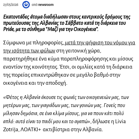
27/05/2026
από
newsroom
Εκατοντάδες άτομα διαδήλωσαν στους κεντρικούς δρόμους της
πρωτεύουσας της Αλβανίας το Σάββατο κατά τη διάρκεια του
Pride, με το σύνθημα “Μαζί για την Οικογένεια”.
Σύμφωνα με πληροφορίες,
μετά την ψήφιση του νόμου για
την ισότητα των φύλων
στη γειτονική χώρα,
παρατηρήθηκε ένα κύμα παραπληροφόρησης και μίσους
εναντίον της κοινότητας. Έτσι, οι ομιλίες κατά τη διάρκεια
της πορείας επικεντρώθηκαν σε μεγάλο βαθμό στην
οικογένεια και την αποδοχή.
«
Φέτος η Αλβανία άκουσε τις φωνές των οικογενειών μας, των
μητέρων μας, των γιαγιάδων μας, των γονιών μας. Γονείς που
μίλησαν δημόσια, σε ένα κλίμα μίσους, για να πουν κάτι πολύ
απλό: αυτό είναι το παιδί μου και το αγαπώ
», δήλωσε η Livia
Zotrija, ΛΟΑΤΚΙ+ ακτιβίστρια στην Αλβανία.