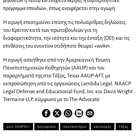
γεγονότα
» ή «
έστω και ελάχιστα ακριβές ή συμπεριληπτικό
πρόγραμμα σπουδών
», όπως αναφέρεται στην αγωγή.
Η αγωγή επισημαίνει επίσης τις πολυάριθμες δηλώσεις
του Κρέιτον κατά των πρωτοβουλιών για τη
διαφορετικότητα, την ισότητα και την ένταξη (DEI) και τις
επιθέσεις του εναντίον οτιδήποτε θεωρεί «
woke
».
Η αγωγή ασκήθηκε από την Αμερικανική Ένωση
Πανεπιστημιακών Καθηγητών (AAUP) και τον
παραρτήματά της στο Τέξας, Texas AAUP-AFT, με
εκπροσώπηση από τις οργανώσεις Lambda Legal, NAACP
Legal Defense and Educational Fund, Inc. και Davis Wright
Tremaine LLP, σύμφωνα με το The Advocate.
αντί-ΛΟΑΤΚΙ+
λογοκρισία
πανεπιστήμιο
ρατσισμός
Τέξας