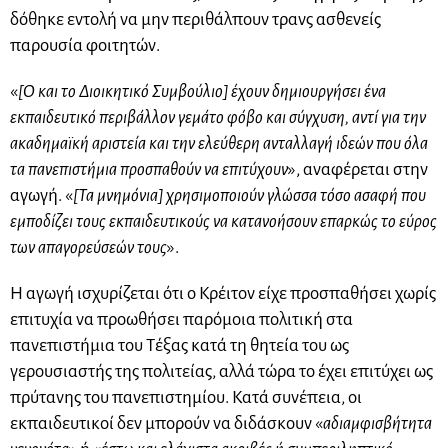
δόθηκε εντολή να μην περιθάλπουν τρανς ασθενείς
παρουσία φοιτητών.
«
[Ο και το Διοικητικό Συμβούλιο] έχουν δημιουργήσει ένα
εκπαιδευτικό περιβάλλον γεμάτο φόβο και σύγχυση, αντί για την
ακαδημαϊκή αριστεία και την ελεύθερη ανταλλαγή ιδεών που όλα
τα πανεπιστήμια προσπαθούν να επιτύχουν
», αναφέρεται στην
αγωγή. «
[Τα μνημόνια] χρησιμοποιούν γλώσσα τόσο ασαφή που
εμποδίζει τους εκπαιδευτικούς να κατανοήσουν επαρκώς το εύρος
των απαγορεύσεών τους
».
Η αγωγή ισχυρίζεται ότι ο Κρέιτον είχε προσπαθήσει χωρίς
επιτυχία να προωθήσει παρόμοια πολιτική στα
πανεπιστήμια του Τέξας κατά τη θητεία του ως
γερουσιαστής της πολιτείας, αλλά τώρα το έχει επιτύχει ως
πρύτανης του πανεπιστημίου. Κατά συνέπεια, οι
εκπαιδευτικοί δεν μπορούν να διδάσκουν «
αδιαμφισβήτητα