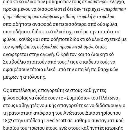
διδακτικό υλικό των μαθημάτων τους σε «
αυστηρό
» έλεγχο,
προκειμένου να διασφαλιστεί ότι δεν περιέχει «
υπεράσπιση
ή προώθηση προκαταλήψεων με βάση τη φυλή ή το φύλο
»,
οποιαδήποτε αναφορά σε περισσότερα από δύο φύλα,
οποιοδήποτε διδακτικό υλικό σχετικό με την ταυτότητα
φύλου, καθώς και οποιοδήποτε διδακτικό υλικό σχετικό με
τον «
[ανθρώπινο] σεξουαλικό προσανατολισμό
», όπως
αναφέρεται στην αγωγή. Ο Κρέιτον και το Διοικητικό
Συμβούλιο απαιτούν από τους / τις εκπαιδευτικούς να
αφαιρέσουν τέτοιο υλικό, υπό την απειλή πειθαρχικών
μέτρων ή απόλυσης.
Ως αποτέλεσμα, απαγορεύτηκε στους καθηγητές
φιλοσοφίας να διδάσκουν το «Συμπόσιο» του Πλάτωνα,
στους καθηγητές νομικής απαγορεύτηκε να διδάσκουν για
τη ρατσιστική απόφαση του Ανώτατου Δικαστηρίου του
1857 στην υπόθεση Dred Scott σε μάθημα συνταγματικού
δικαίου του πρώτου έτους, ενώ στους καθηγητές ιατρικής