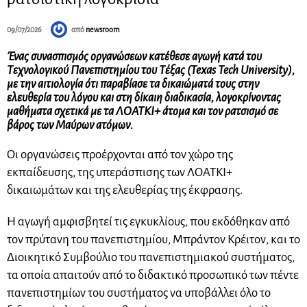
09/07/2026
από
newsroom
Ένας συνασπισμός οργανώσεων κατέθεσε αγωγή κατά του
Τεχνολογικού Πανεπιστημίου του Τέξας (Texas Tech University),
με την αιτιολογία ότι παραβίασε τα δικαιώματά τους στην
ελευθερία του λόγου και στη δίκαιη διαδικασία, λογοκρίνοντας
μαθήματα σχετικά με τα ΛΟΑΤΚΙ+ άτομα και τον ρατσισμό σε
βάρος των Μαύρων ατόμων.
Οι οργανώσεις προέρχονται από τον χώρο της
εκπαίδευσης, της υπεράσπισης των ΛΟΑΤΚΙ+
δικαιωμάτων και της ελευθερίας της έκφρασης.
Η αγωγή αμφισβητεί τις εγκυκλίους, που εκδόθηκαν από
τον πρύτανη του πανεπιστημίου, Μπράντον Κρέιτον, και το
Διοικητικό Συμβούλιο του πανεπιστημιακού συστήματος,
τα οποία απαιτούν από το διδακτικό προσωπικό των πέντε
πανεπιστημίων του συστήματος να υποβάλλει όλο το