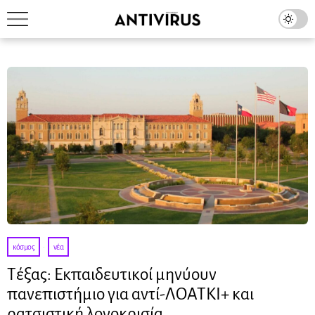
κόσμος
·
νέα
Τέξας: Εκπαιδευτικοί μηνύουν
πανεπιστήμιο για αντί-ΛΟΑΤΚΙ+ και
ρατσιστική λογοκρισία