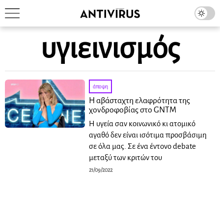
υγιεινισμός
άποψη
Η αβάσταχτη ελαφρότητα της
χονδροφοβίας στο GNTM
Η υγεία σαν κοινωνικό κι ατομικό
αγαθό δεν είναι ισότιμα προσβάσιμη
σε όλα μας. Σε ένα έντονο debate
μεταξύ των κριτών του
21/09/2022