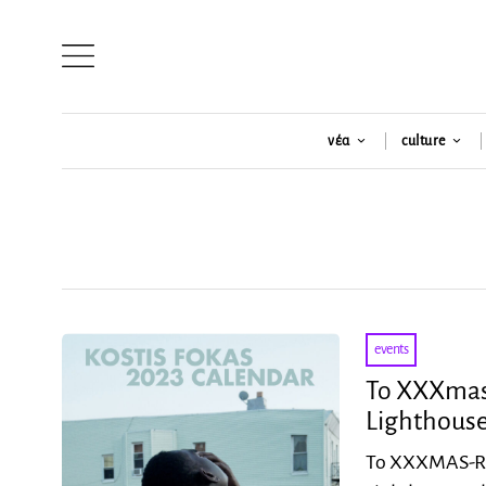
νέα
culture
events
Το XXXmas-
Lighthous
Το XXXMAS-RA