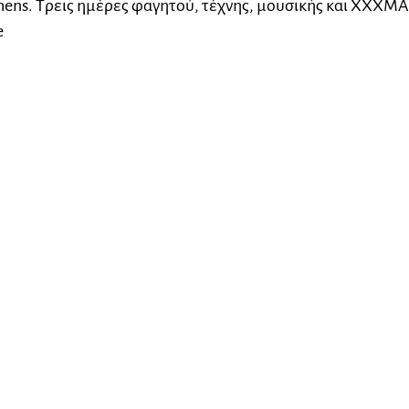
hens. Τρεις ημέρες φαγητού, τέχνης, μουσικής και XXXM
e