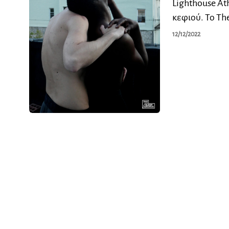
Lighthouse At
κεφιού. Το Τh
12/12/2022