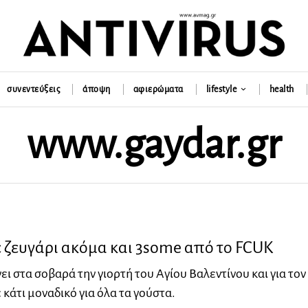
συνεντεύξεις
άποψη
αφιερώματα
lifestyle
health
www.gaydar.gr
 ζευγάρι ακόμα και 3some από το FCUK
ει στα σοβαρά την γιορτή του Αγίου Βαλεντίνου και για τον
 κάτι μοναδικό για όλα τα γούστα.