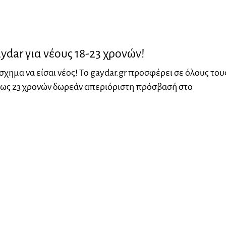
dar για νέους 18-23 χρονών!
άσχημα να είσαι νέος! Το gaydar.gr προσφέρει σε όλους του
έως 23 χρονών δωρεάν απεριόριστη πρόσβασή στο