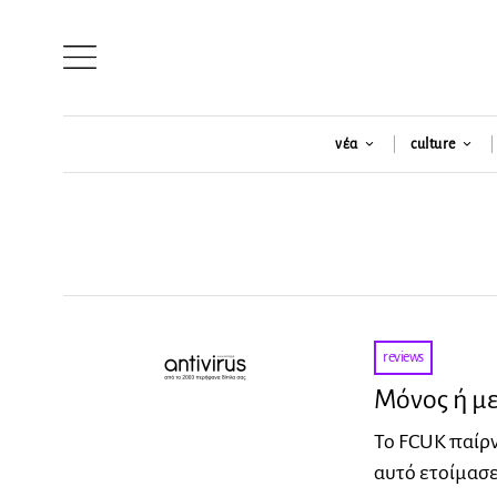
νέα
culture
reviews
Μόνος ή με
Το FCUK παίρν
αυτό ετοίμασε