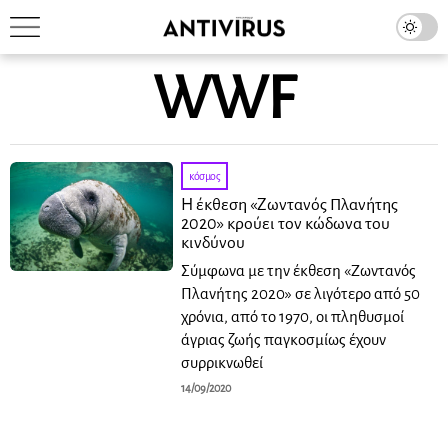
WWF
κόσμος
Η έκθεση «Ζωντανός Πλανήτης
2020» κρούει τον κώδωνα του
κινδύνου
Σύμφωνα με την έκθεση «Ζωντανός
Πλανήτης 2020» σε λιγότερο από 50
χρόνια, από το 1970, οι πληθυσμοί
άγριας ζωής παγκοσμίως έχουν
συρρικνωθεί
14/09/2020