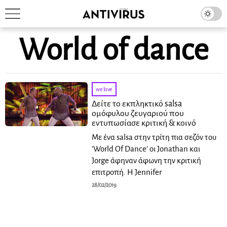
World of dance
we love
Δείτε το εκπληκτικό salsa
ομόφυλου ζευγαριού που
εντυπωσίασε κριτική & κοινό
Με ένα salsa στην τρίτη πια σεζόν του
‘World Of Dance’ οι Jonathan και
Jorge άφηναν άφωνη την κριτική
επιτροπή. Η Jennifer
28/02/2019