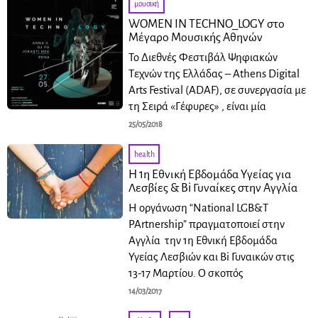
μουσική
WOMEN IN TECHNO_LOGY στο
Μέγαρο Μουσικής Αθηνών
Το Διεθνές Φεστιβάλ Ψηφιακών
Τεχνών της Ελλάδας – Athens Digital
Arts Festival (ADAF), σε συνεργασία με
τη Σειρά «Γέφυρες» , είναι μία
25/05/2018
health
Η 1η Εθνική Εβδομάδα Υγείας για
Λεσβίες & Bi Γυναίκες στην Αγγλία
Η οργάνωση “National LGB&T
PArtnership” πραγματοποιεί στην
Αγγλία την 1η Εθνική Εβδομάδα
Υγείας Λεσβιών και Bi Γυναικών στις
13-17 Μαρτίου. Ο σκοπός
14/03/2017