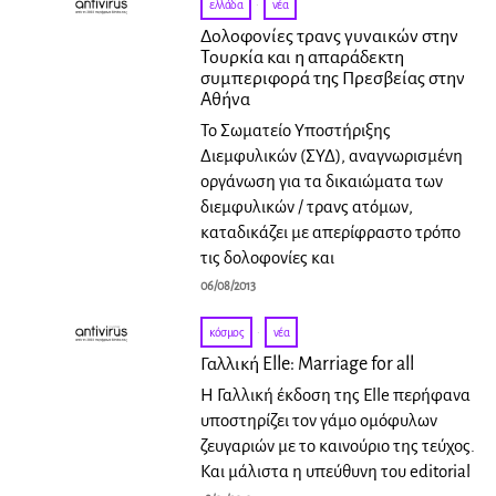
ελλάδα
·
νέα
Δολοφονίες τρανς γυναικών στην
Τουρκία και η απαράδεκτη
συμπεριφορά της Πρεσβείας στην
Αθήνα
Το Σωματείο Υποστήριξης
Διεμφυλικών (ΣΥΔ), αναγνωρισμένη
οργάνωση για τα δικαιώματα των
διεμφυλικών / τρανς ατόμων,
καταδικάζει με απερίφραστο τρόπο
τις δολοφονίες και
06/08/2013
κόσμος
·
νέα
Γαλλική Elle: Marriage for all
Η Γαλλική έκδοση της Elle περήφανα
υποστηρίζει τον γάμο ομόφυλων
ζευγαριών με το καινούριο της τεύχος.
Και μάλιστα η υπεύθυνη του editorial