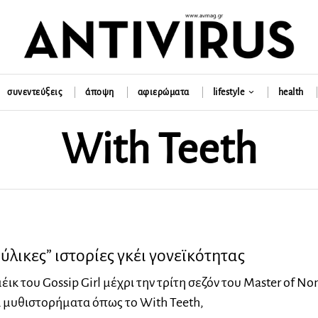
συνεντεύξεις
άποψη
αφιερώματα
lifestyle
health
With Teeth
λικες” ιστορίες γκέι γονεϊκότητας
έικ του Gossip Girl μέχρι την τρίτη σεζόν του Master of No
α μυθιστορήματα όπως το With Teeth,