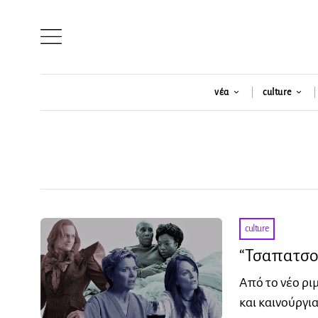
νέα
culture
culture
“Τσαπατσού
Από το νέο ριμ
και καινούργι