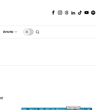
έντυπο
ne