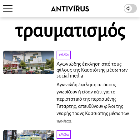
τραυματισμός
ελλάδα
Αγωνιώδης έκκληση από τους
φίλους της Κασσιόπης μέσω των
social media
Αγωνιώδη έκκληση σε όσους
γνωρίζουν ή είδαν κάτι για το
περιστατικό της περασμένης
Τετάρτης, απευθύνουν φίλοι της
νεαρής τρανς Κασσιόπης μέσω των
11/04/2022
ελλάδα