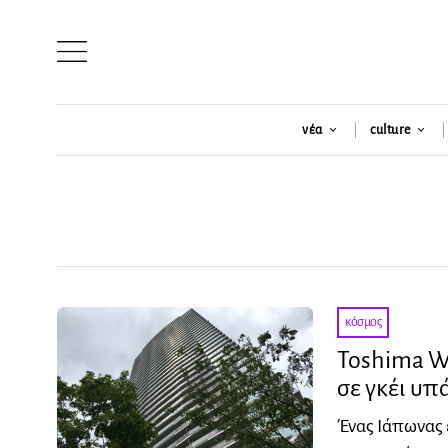
νέα
culture
κόσμος
Toshima W
σε γκέι υπ
Ένας Ιάπωνας 