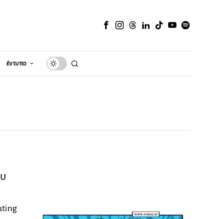
έντυπο
ου
uting