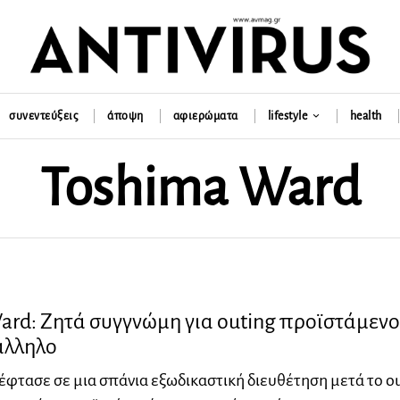
συνεντεύξεις
άποψη
αφιερώματα
lifestyle
health
Toshima Ward
ard: Ζητά συγγνώμη για outing προϊστάμεν
άλληλο
έφτασε σε μια σπάνια εξωδικαστική διευθέτηση μετά το o