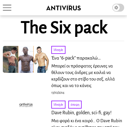
The Six pack
lifestyle
Ένα “6-pack” παρακαλώ…
Μπορεί οι πρόσφατες έρευνες να
θέλουν τους άνδρες με κοιλιά να
κερδίζουν στο στίβο του σεξ, αλλά
όπως και να το κάνεις
13/10/2014
lifestyle
·
άποψη
Dave Rubin, golden, sci-fi, gay!
Μια φορά κι ένα καιρό… Ο Dave Rubin