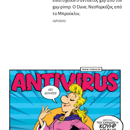
είναι σχεδόν ο αντίθετος gay από τον
gay-pimp. Ο Dave, ΝεοΥορκέζος από
το Μπρούκλιν,
02/11/2013