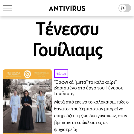
Τένεσσυ
Γουίλιαμς
θέατρο
“Ξαφνικά “μετά” το καλοκαίρι”
βασισμένο στο έργο του Τένεσσυ
Γουίλιαμς
Μετά από εκείνο το καλοκαίρι… πώς ο
θάνατος του Σεμπάστιαν μπορεί να
επηρεάζει τη ζωή δύο γυναικών, όταν
βρίσκονται εσώκλειστες σε
ψυχιατρείο;