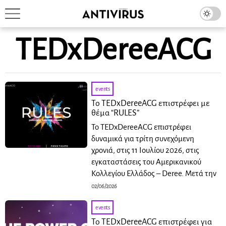
TEDxDereeACG
events
Το TEDxDereeACG επιστρέφει με
θέμα “RULES”
Το TEDxDereeACG επιστρέφει
δυναμικά για τρίτη συνεχόμενη
χρονιά, στις 11 Ιουλίου 2026, στις
εγκαταστάσεις του Αμερικανικού
Κολλεγίου Ελλάδος – Deree. Μετά την
02/06/2026
events
Το TEDxDereeACG επιστρέφει για