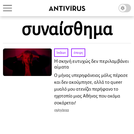
συναίσθημα
lesbian
·
άποψη
Η σκηνή ευτυχώς δεν περιλαμβάνει
αίματα
Ο μήνας υπερηφάνειας μόλις πέρασε
και δεν ακούμπησε, αλλά το queer
μυαλό μου ατενίζει περήφανο το
ηχοτοπίο μιας Αθήνας που ακόμα
σοκάρεται!
03/07/2022