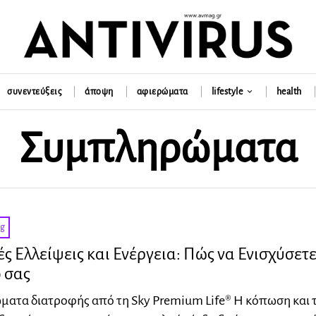
συνεντεύξεις
άποψη
αφιερώματα
lifestyle
health
Συμπληρώματα
ng
ς Ελλείψεις και Ενέργεια: Πώς να Ενισχύσετε
 σας
ατα διατροφής από τη Sky Premium Life® Η κόπωση και 