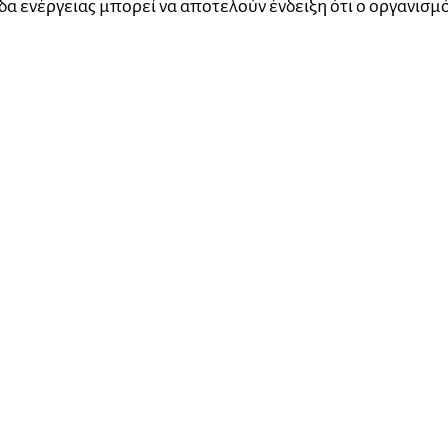
α ενέργειας μπορεί να αποτελούν ένδειξη ότι ο οργανισμ