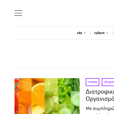
νέα
culture
reviews
·
shoppi
Διατροφικέ
Οργανισμό
Με συμπληρώμ