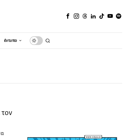
έντυπο
 τον
τα