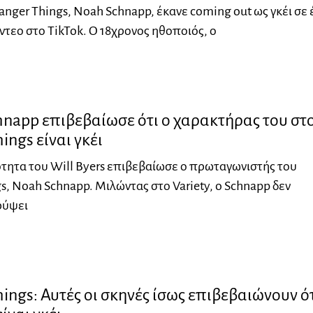
ranger Things, Noah Schnapp, έκανε coming out ως γκέι σε 
ίντεο στο TikTok. Ο 18χρονος ηθοποιός, ο
napp επιβεβαίωσε ότι ο χαρακτήρας του στ
ings είναι γκέι
τητα του Will Byers επιβεβαίωσε ο πρωταγωνιστής του
gs, Noah Schnapp. Μιλώντας στο Variety, o Schnapp δεν
ρύψει
hings: Αυτές οι σκηνές ίσως επιβεβαιώνουν ότ