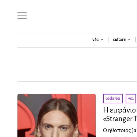
νέα
culture
celebrities
·
νέα
Η εμφάνιση
«Stranger 
Ο ηθοποιός Ja