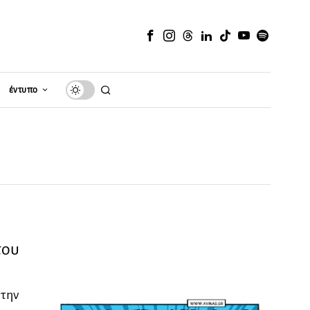
έντυπο
του
 την