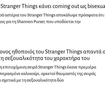
 Stranger Things κάνει coming out ως bisexua
αρά αστέρια του Stranger Things αποκάλυψε πρόσφατα ότι 
γος για τη Shannon Purser, που υποδύεται την
ονος ηθοποιός του Stranger Things απαντά σ
τη σεξουαλικότητα του χαρακτήρα του
η επιτυχήμενη σειρά Stranger Things έκανε πρεμιέρα
ο περασμένο καλοκαίρι, αρκετοί θαυμαστές της σειράς
 σχετικά με τη σεξουαλικότητα δύο