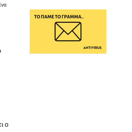
ένα
ο
ι ο