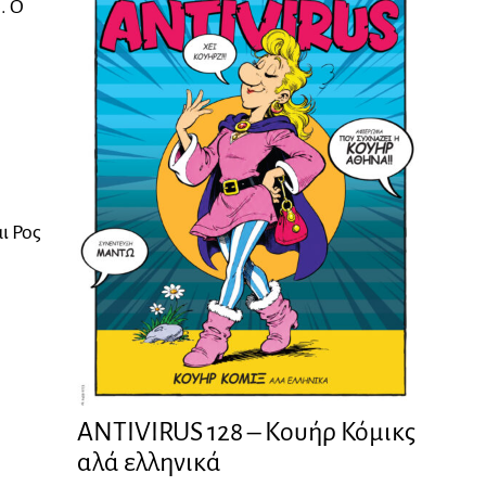
. Ο
ι Ρος
ANTIVIRUS 128 – Kουήρ Κόμικς
αλά ελληνικά