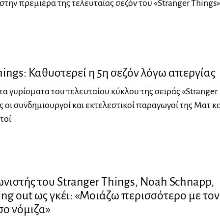
στην πρεμιέρα της τελευταίας σεζόν του «Stranger Things»
hings: Καθυστερεί η 5η σεζόν λόγω απεργίας
α γυρίσματα του τελευταίου κύκλου της σειράς «Stranger
ς οι συνδημιουργοί και εκτελεστικοί παραγωγοί της Ματ κα
τοί
ιστής του Stranger Things, Noah Schnapp,
ng out ως γκέι: «Μοιάζω περισσότερο με τον
σο νόμιζα»