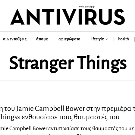
συνεντεύξεις
άποψη
αφιερώματα
lifestyle
health
Stranger Things
 του Jamie Campbell Bower στην πρεμιέρα 
Things» ενθουσίασε τους θαυμαστές του
mie Campbell Bower εντυπωσίασε τους θαυμαστές του με