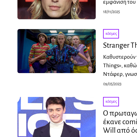
εμφάνισή του 
18/11/2025
κόσμος
Stranger T
Καθυστερούν τ
Things», καθώ
Ντάφερ, γνωσ
09/05/2023
κόσμος
Ο πρωταγων
έκανε comi
Will από ό