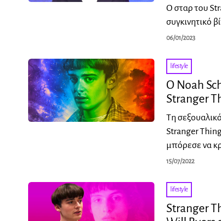
Ο σταρ του St
συγκινητικό β
06/01/2023
lifestyle
Ο Noah Sch
Stranger Th
Tη σεξουαλικό
Stranger Thin
μπόρεσε να κ
15/07/2022
lifestyle
Stranger T