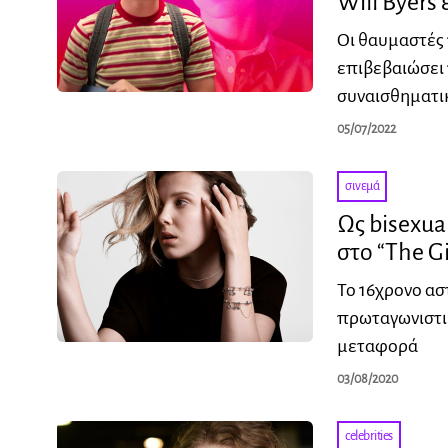
Will Byers 
Οι θαυμαστές 
επιβεβαιώσει 
συναισθηματι
05/07/2022
σινεμά
Ως bisexua
στο “The Gi
Το 16χρονο ασ
πρωταγωνιστικό
μεταφορά
03/08/2020
celebrities