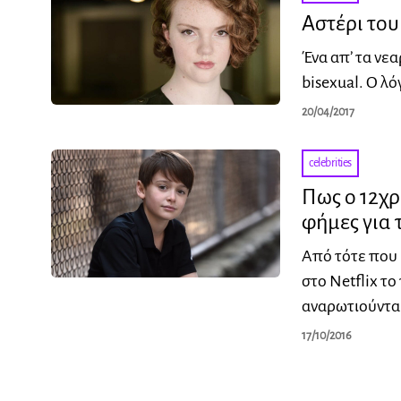
Αστέρι του
Ένα απ’ τα νε
bisexual. O λό
20/04/2017
celebrities
Πως ο 12χρ
φήμες για 
Από τότε που 
στο Netflix τ
αναρωτιούνται
17/10/2016