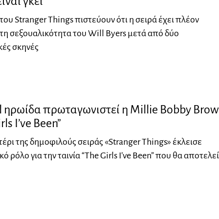
είναι γκέι
του Stranger Things πιστεύουν ότι η σειρά έχει πλέον
τη σεξουαλικότητα του Will Byers μετά από δύο
κές σκηνές
l ηρωίδα πρωταγωνιστεί η Millie Bobby Bro
rls I’ve Been”
τέρι της δημοφιλούς σειράς «Stranger Things» έκλεισε
 ρόλο για την ταινία “The Girls I’ve Been” που θα αποτελεί