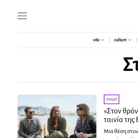
νέα
culture
Σ
σινεμά
«Στον θρόν
ταινία της
Μια θέση στον