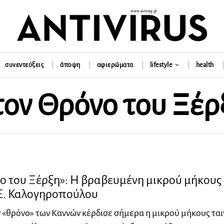
συνεντεύξεις
άποψη
αφιερώματα
lifestyle
health
τον Θρόνο του Ξέρ
ο του Ξέρξη»: Η βραβευμένη μικρού μήκους
 Ε. Καλογηροπούλου
 «θρόνο» των Καννών κέρδισε σήμερα η μικρού μήκους ται