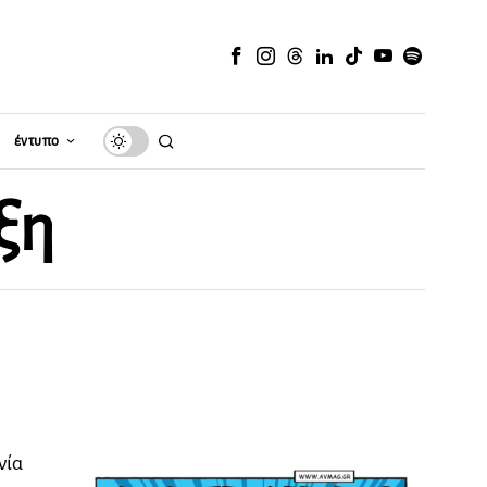
έντυπο
ξη
νία