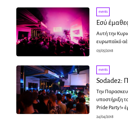
events
Εσύ έμαθες
Αυτή την Κυρι
ευρωπαϊκό αέρ
03/05/2018
events
Sodade2: Π
Την Παρασκευή
υποστήριξη το
Pride Party!» 
24/04/2018