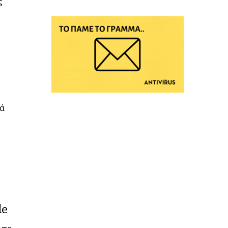
ς
ιά
de