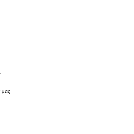
ι
ς μας