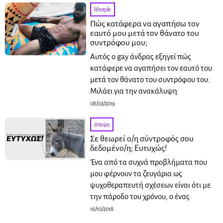
lifestyle
Πώς κατάφερα να αγαπήσω τον
εαυτό μου μετά τον θάνατο του
συντρόφου μου;
Αυτός ο gay άνδρας εξηγεί πώς
κατάφερε να αγαπήσει τον εαυτό του
μετά τον θάνατο του συντρόφου του.
Μιλάει για την ανακάλυψη
08/02/2019
άποψη
Σε θεωρεί ο/η σύντροφός σου
δεδομένο/η; Ευτυχώς!
Ένα από τα συχνά προβλήματα που
μου φέρνουν τα ζευγάρια ως
ψυχοθεραπευτή σχέσεων είναι ότι με
την πάροδο του χρόνου, ο ένας
16/10/2018