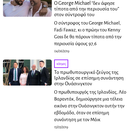
Ο George Michael “δεν άφησε
τίποτα από την περιουσία του”
στον σύντροφό του
Ο σύντροφος του George Michael,
Fadi Fawaz, κι ο πρώην του Kenny
Goss δε θα πάρουν τίποτα από την
περιουσία ύψους 97,6
04/06/2019
κόσμος
Το πρωθυπουργικό ζεύγος της
Ιρλανδίας σε επίσημη συνάντηση
στην Ουάσινγκτον
Ο πρωθυπουργός της Ιρλανδίας, Λέο
Βαραντάκ, δημιούργησε μια τέλεια
εικόνα στην Ουάσινγκτον αυτήν την
εβδομάδα, όταν σε επίσημη
συνάντηση με τον Mάικ
15/03/2019