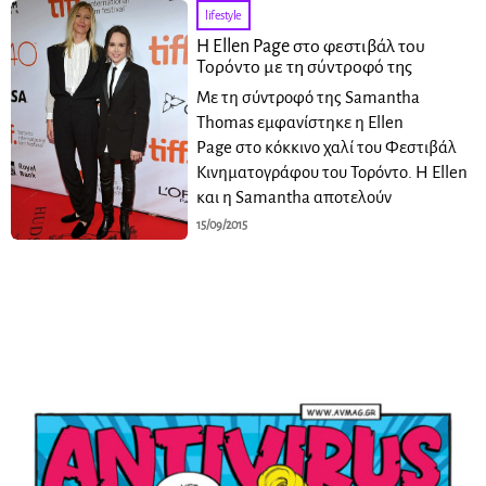
lifestyle
H Ellen Page στο φεστιβάλ του
Τορόντο με τη σύντροφό της
Mε τη σύντροφό της Samantha
Thomas εμφανίστηκε η Ellen
Page στο κόκκινο χαλί του Φεστιβάλ
Κινηματογράφου του Τορόντο. Η Ellen
και η Samantha αποτελούν
15/09/2015