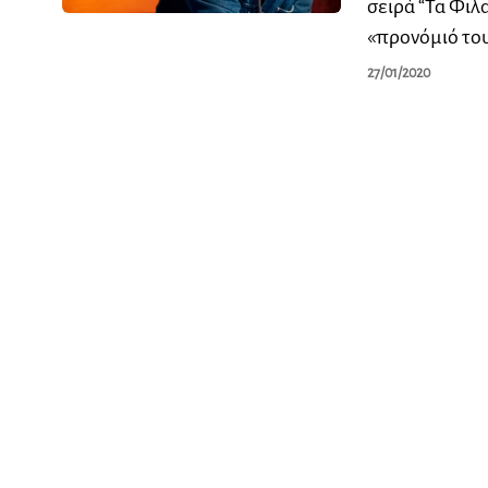
σειρά “Τα Φιλ
«προνόμιό το
27/01/2020