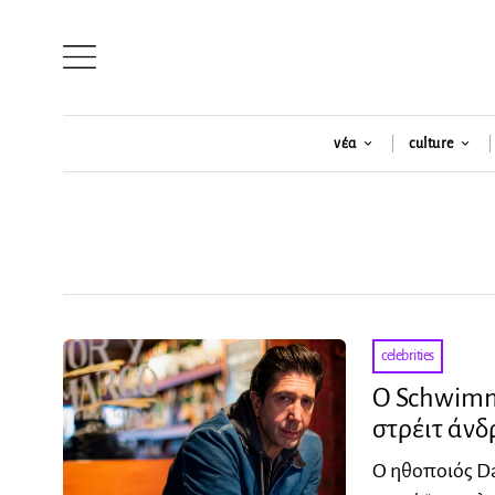
νέα
culture
celebrities
O Schwimm
στρέιτ άνδ
Ο ηθοποιός Da