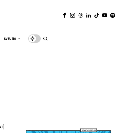
έντυπο
κή