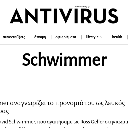
συνεντεύξεις
άποψη
αφιερώματα
lifestyle
health
Schwimmer
er αναγνωρίζει το προνόμιό του ως λευκός
ρας
vid Schwimmer, που αγαπήσαμε ως Ross Geller στην κωμι