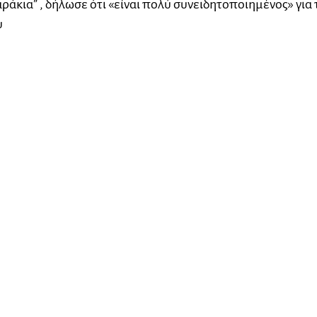
αράκια” , δήλωσε ότι «είναι πολύ συνειδητοποιημένος» για 
υ