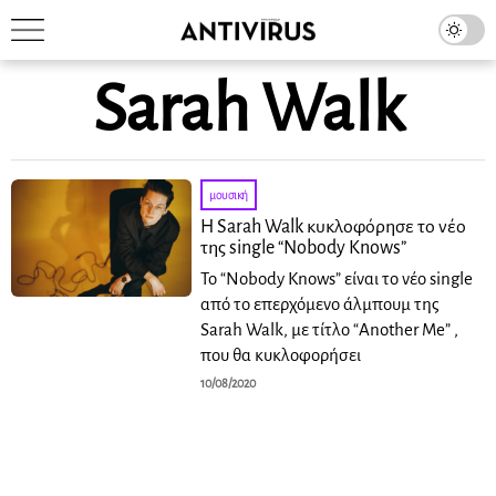
Sarah Walk
μουσική
Η Sarah Walk κυκλοφόρησε το νέο
της single “Nobody Knows”
Το “Nobody Knows” είναι το νέο single
από το επερχόμενο άλμπουμ της
Sarah Walk, με τίτλο “Another Me” ,
που θα κυκλοφορήσει
10/08/2020