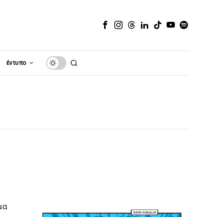
έντυπο
α
μα