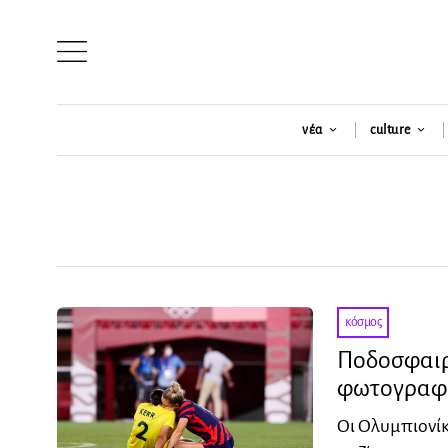
νέα
culture
κόσμος
Ποδοσφαιρί
φωτογραφ
Οι Ολυμπιονίκ