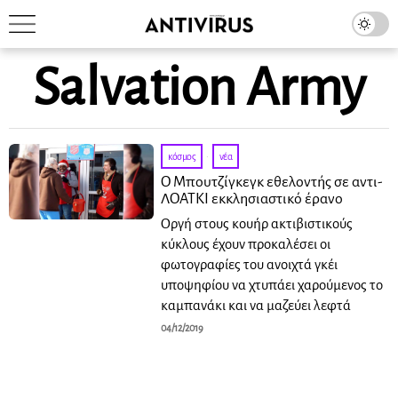
Salvation Army
κόσμος
·
νέα
Ο Μπουτζίγκεγκ εθελοντής σε αντι-
ΛΟΑΤΚΙ εκκλησιαστικό έρανο
Οργή στους κουήρ ακτιβιστικούς
κύκλους έχουν προκαλέσει οι
φωτογραφίες του ανοιχτά γκέι
υποψηφίου να χτυπάει χαρούμενος το
καμπανάκι και να μαζεύει λεφτά
04/12/2019