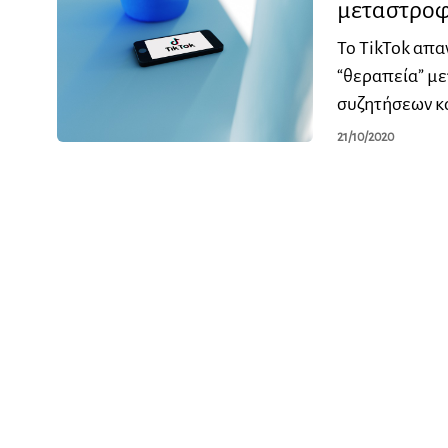
μεταστρο
Το TikTok απα
“θεραπεία” μ
συζητήσεων κα
21/10/2020