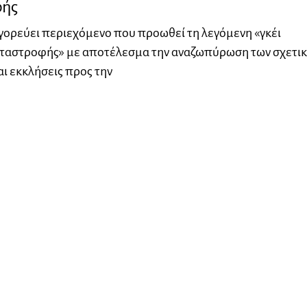
φής
γορεύει περιεχόμενο που προωθεί τη λεγόμενη «γκέι
εταστροφής» με αποτέλεσμα την αναζωπύρωση των σχετι
ι εκκλήσεις προς την