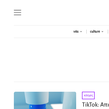
νέα
culture
κόσμος
TikTok: Α