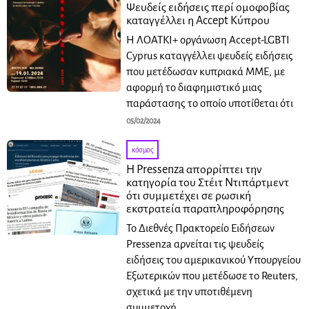
Ψευδείς ειδήσεις περί ομοφοβίας
καταγγέλλει η Accept Κύπρου
Η ΛΟΑΤΚΙ+ οργάνωση Accept-LGBTI
Cyprus καταγγέλλει ψευδείς ειδήσεις
που μετέδωσαν κυπριακά ΜΜΕ, με
αφορμή το διαφημιστικό μιας
παράστασης το οποίο υποτίθεται ότι
05/02/2024
κόσμος
Η Pressenza απορρίπτει την
κατηγορία του Στέιτ Ντιπάρτμεντ
ότι συμμετέχει σε ρωσική
εκστρατεία παραπληροφόρησης
Το Διεθνές Πρακτορείο Ειδήσεων
Pressenza αρνείται τις ψευδείς
ειδήσεις του αμερικανικού Υπουργείου
Εξωτερικών που μετέδωσε το Reuters,
σχετικά με την υποτιθέμενη
συμμετοχή