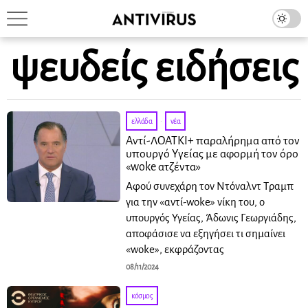
ψευδείς ειδήσεις
ελλάδα
·
νέα
Αντί-ΛΟΑΤΚΙ+ παραλήρημα από τον
υπουργό Υγείας με αφορμή τον όρο
«woke ατζέντα»
Αφού συνεχάρη τον Ντόναλντ Τραμπ
για την «αντί-woke» νίκη του, ο
υπουργός Υγείας, Άδωνις Γεωργιάδης,
αποφάσισε να εξηγήσει τι σημαίνει
«woke», εκφράζοντας
08/11/2024
κόσμος