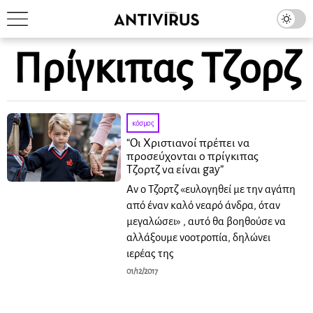
Πρίγκιπας Τζορζ
κόσμος
“Οι Χριστιανοί πρέπει να
προσεύχονται ο πρίγκιπας
Τζορτζ να είναι gay”
Αν ο Τζορτζ «ευλογηθεί με την αγάπη
από έναν καλό νεαρό άνδρα, όταν
μεγαλώσει» , αυτό θα βοηθούσε να
αλλάξουμε νοοτροπία, δηλώνει
ιερέας της
01/12/2017