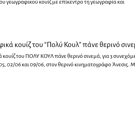
υ γεωγραφικού κουίζ με επίκεντρο τη γεωγραφία και
ικά κουίζ του “Πολύ Κουλ” πάνε θερινό σιν
 κουίζ του ΠΟΛΥ ΚΟΥΛ πάνε θερινό σινεμά, για 3 συνεχόμ
05, 02/06 και 09/06, στον θερινό κινηματογράφο Άνεσις. 