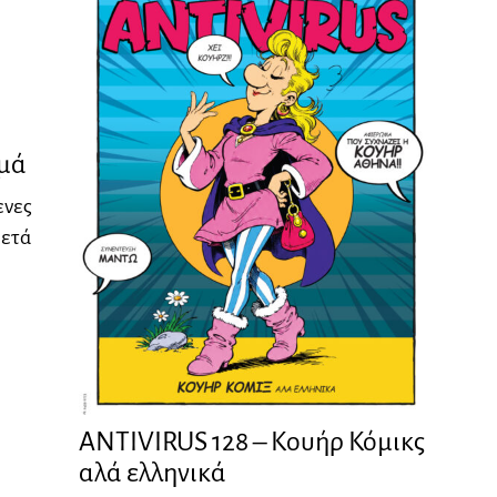
εμά
ενες
Μετά
ANTIVIRUS 128 – Kουήρ Κόμικς
αλά ελληνικά