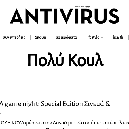
συνεντεύξεις
άποψη
αφιερώματα
lifestyle
health
Πολύ Κουλ
game night: Special Edition Σινεμά &
α
ΠΟΛΥ ΚΟΥΛ φέρνει στον Δαναό μια νέα σούπερ σπέσιαλ ε