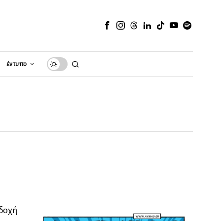
έντυπο
κδοχή