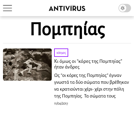
Πομπηίας
κόσμος
Κι όμως οι “κόρες της Πομπηίας”
ήταν άνδρες
Ως “οι κόρες της Πομπηίας” έγιναν
γνωστά τα δύο σώματα που βρέθηκαν
να κρατιούνται χέρι- χέρι στην πόλη
της Πομπηίας. Τα σώματα τους
11/04/2017