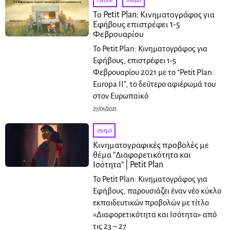
culture
·
σινεμά
Το Petit Plan: Κινηματογράφος για
Εφήβους επιστρέφει 1-5
Φεβρουαρίου
Το Petit Plan: Κινηματογράφος για
Εφήβους, επιστρέφει 1-5
Φεβρουαρίου 2021 με το “Petit Plan:
Europa II”, το δεύτερο αφιέρωμά του
στον Ευρωπαϊκό
27/01/2021
σινεμά
Kινηματογραφικές προβολές με
θέμα “Διαφορετικότητα και
Ισότητα” | Petit Plan
Το Petit Plan: Κινηματογράφος για
Εφήβους, παρουσιάζει έναν νέο κύκλο
εκπαιδευτικών προβολών με τίτλο
«Διαφορετικότητα και Ισότητα» από
τις 23 – 27