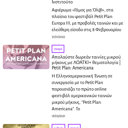
Ινστιτούτο
Αφιέρωμα «Γάμος για Όλ@», στα
πλαίσια του φεστιβάλ Petit Plan:
Europa III, με προβολές ταινιών και με
ελεύθερη είσοδο στις 8 Φεβρουαρίου
31/01/2022
σινεμά
Απολαύστε δωρεάν ταινίες μικρού
μήκους με ΛΟΑΤΚΙ+ θεματολογία |
Petit Plan: Americana
Η Ελληνοαμερικανική Ένωση σε
συνεργασία με το Petit Plan
παρουσιάζει το πρώτο online
φεστιβάλ αμερικανικών ταινιών
μικρού μήκους, “Petit Plan:
Americana”. Το
18/03/2021