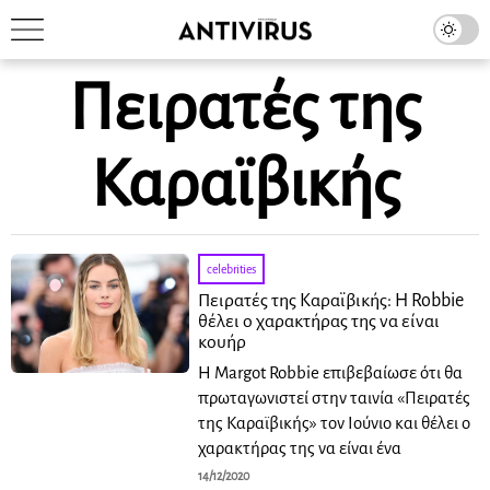
Πειρατές της
Καραϊβικής
celebrities
Πειρατές της Καραϊβικής: Η Robbie
θέλει ο χαρακτήρας της να είναι
κουήρ
Η Margot Robbie επιβεβαίωσε ότι θα
πρωταγωνιστεί στην ταινία «Πειρατές
της Καραϊβικής» τον Ιούνιο και θέλει ο
χαρακτήρας της να είναι ένα
14/12/2020