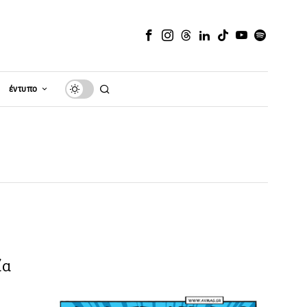
έντυπο
ία