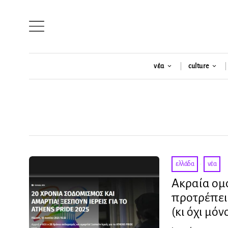
νέα
culture
ελλάδα
·
νέα
Ακραία ομο
προτρέπει
(κι όχι μόν