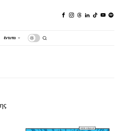
έντυπο
γης
Η