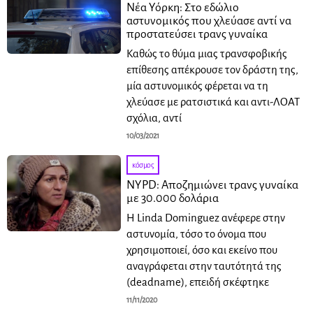
Νέα Υόρκη: Στο εδώλιο
αστυνομικός που χλεύασε αντί να
προστατεύσει τρανς γυναίκα
Καθώς το θύμα μιας τρανσφοβικής
επίθεσης απέκρουσε τον δράστη της,
μία αστυνομικός φέρεται να τη
χλεύασε με ρατσιστικά και αντι-ΛΟΑΤ
σχόλια, αντί
10/03/2021
κόσμος
NYPD: Αποζημιώνει τρανς γυναίκα
με 30.000 δολάρια
Η Linda Dominguez ανέφερε στην
αστυνομία, τόσο το όνομα που
χρησιμοποιεί, όσο και εκείνο που
αναγράφεται στην ταυτότητά της
(deadname), επειδή σκέφτηκε
11/11/2020