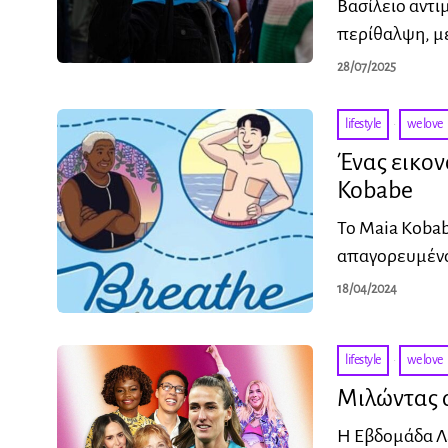
Βασίλειο αντι
περίθαλψη, μ
28/07/2025
lifestyle
·
we love
Ένας εικον
Kobabe
Το Maia Kobab
απαγορευμένα
18/04/2024
lifestyle
·
we love
Μιλώντας α
Η Εβδομάδα Λε