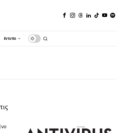
έντυπο
τις
ένο