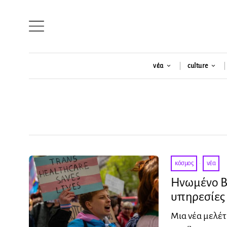
νέα
culture
κόσμος
·
νέα
Ηνωμένο Βα
υπηρεσίες
Μια νέα μελέτ