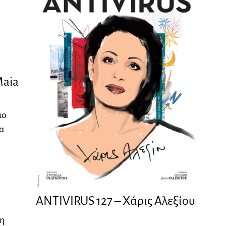
Maia
ιο
α
ANTIVIRUS 127 – Xάρις Αλεξίου
ρη