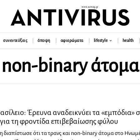
συνεντεύξεις
άποψη
αφιερώματα
lifestyle
health
non-binary άτομα
σίλειο: Έρευνα αναδεικνύει τα «εμπόδια» σ
 για τη φροντίδα επιβεβαίωσης φύλου
η διαπίστωσε ότι τα τρανς και non-binary άτομα στο Ηνωμ