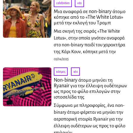
celebrities
·
νέα
Μια αναφορά σε non-binary άτομο
κόπηκε από το «The White Lotus»
μετά την εκλογή του Τραμπ
Μια σκηνή της σειράς «The White
Lotus», στην οποία γινόταν αναφορά
στο non-binary παιδί του χαρακτήρα
της Κάρι Κουν, κόπηκε μετά την
02/04/2025
κόσμος
·
νέα
Non-binary άτομο μηνύει τη
Ryanair για την έλλειψη ουδέτερων
ως προς το φύλο επιλογών στην
ιστοσελίδα της
Σύμφωνα με πληροφορίες, ένα non-
binary άτομο φέρεται να μηνύει την
αεροπορική εταιρία Ryanair για την
έλλειψη ουδέτερων ως προς το φύλο
επιλογών