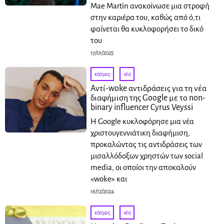
Mae Martin ανακοίνωσε μια στροφή
στην καριέρα του, καθώς από ό,τι
φαίνεται θα κυκλοφορήσει το δικό
του
17/01/2025
κόσμος
·
νέα
Αντί-woke αντιδράσεις για τη νέα
διαφήμιση της Google με το non-
binary influencer Cyrus Veyssi
Η Google κυκλοφόρησε μια νέα
χριστουγεννιάτικη διαφήμιση,
προκαλώντας τις αντιδράσεις των
μισαλλόδοξων χρηστών των social
media, οι οποίοι την αποκαλούν
«woke» και
16/12/2024
κόσμος
·
νέα