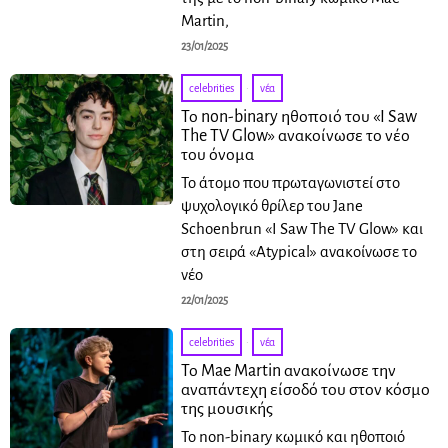
Martin,
23/01/2025
celebrities
·
νέα
Το non-binary ηθοποιό του «I Saw
The TV Glow» ανακοίνωσε το νέο
του όνομα
Το άτομο που πρωταγωνιστεί στο
ψυχολογικό θρίλερ του Jane
Schoenbrun «I Saw The TV Glow» και
στη σειρά «Atypical» ανακοίνωσε το
νέο
22/01/2025
celebrities
·
νέα
Το Mae Martin ανακοίνωσε την
αναπάντεχη είσοδό του στον κόσμο
της μουσικής
Το non-binary κωμικό και ηθοποιό