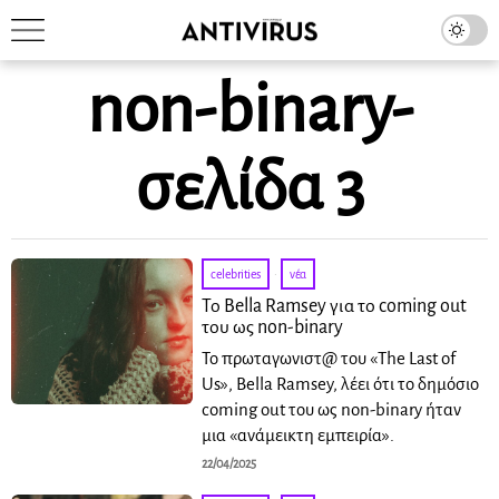
non-binary
-
σελίδα 3
celebrities
·
νέα
Το Bella Ramsey για το coming out
του ως non-binary
Το πρωταγωνιστ@ του «The Last of
Us», Bella Ramsey, λέει ότι το δημόσιο
coming out του ως non-binary ήταν
μια «ανάμεικτη εμπειρία».
22/04/2025