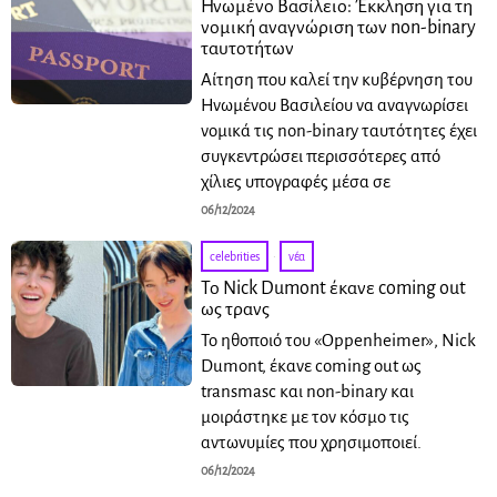
Ηνωμένο Βασίλειο: Έκκληση για τη
νομική αναγνώριση των non-binary
ταυτοτήτων
Αίτηση που καλεί την κυβέρνηση του
Ηνωμένου Βασιλείου να αναγνωρίσει
νομικά τις non-binary ταυτότητες έχει
συγκεντρώσει περισσότερες από
χίλιες υπογραφές μέσα σε
06/12/2024
celebrities
·
νέα
Το Nick Dumont έκανε coming out
ως τρανς
Το ηθοποιό του «Oppenheimer», Nick
Dumont, έκανε coming out ως
transmasc και non-binary και
μοιράστηκε με τον κόσμο τις
αντωνυμίες που χρησιμοποιεί.
06/12/2024