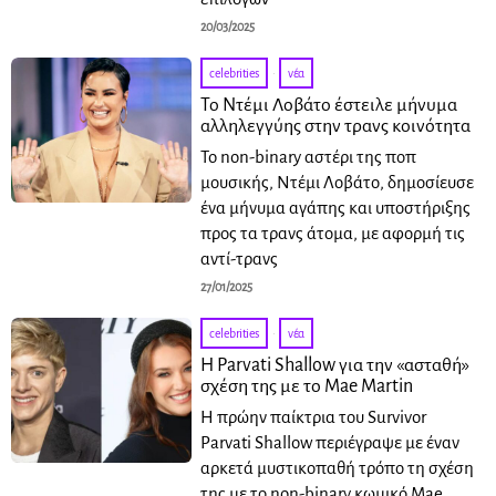
20/03/2025
celebrities
·
νέα
Το Ντέμι Λοβάτο έστειλε μήνυμα
αλληλεγγύης στην τρανς κοινότητα
To non-binary αστέρι της ποπ
μουσικής, Ντέμι Λοβάτο, δημοσίευσε
ένα μήνυμα αγάπης και υποστήριξης
προς τα τρανς άτομα, με αφορμή τις
αντί-τρανς
27/01/2025
celebrities
·
νέα
Η Parvati Shallow για την «ασταθή»
σχέση της με το Mae Martin
Η πρώην παίκτρια του Survivor
Parvati Shallow περιέγραψε με έναν
αρκετά μυστικοπαθή τρόπο τη σχέση
της με το non-binary κωμικό Mae