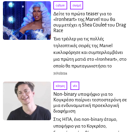
culture
·
σινεμά
Δείτε το πρώτο teaser για το
«Ironheart» της Marvel που θα
συμμετέχει η Shea Couleé του Drag
Race
Ένα τρέιλερ για τις πολλές
τηλεοπτικές σειρές της Marvel
κυκλοφόρησε και συμπεριλαμβάνει
μια πρώτη ματιά στο «Ironheart», στο
οποίο θα πρωταγωνιστήσει το
31/10/2024
κόσμος
·
νέα
Non-binary υποψήφιο για το
Κογκρέσο παίρνει τεστοστερόνη σε
μια ενδυναμωτική προεκλογική
διαφήμιση
Στις ΗΠΑ, ένα non-binary άτομο,
υποψήφιο για το Κογκρέσο,