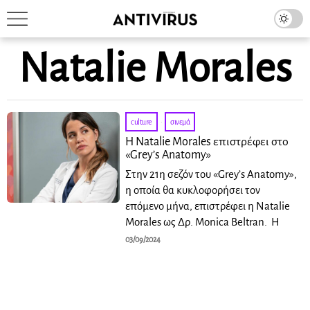
Natalie Morales
culture
·
σινεμά
Η Natalie Morales επιστρέφει στο
«Grey’s Anatomy»
Στην 21η σεζόν του «Grey’s Anatomy»,
η οποία θα κυκλοφορήσει τον
επόμενο μήνα, επιστρέφει η Natalie
Morales ως Δρ. Monica Beltran. Η
03/09/2024