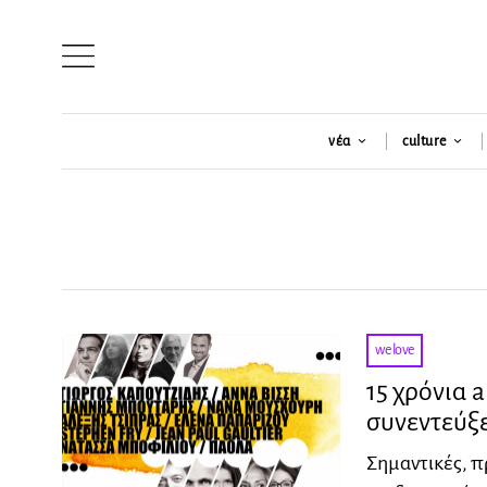
νέα
culture
we love
15 χρόνια a
συνεντεύξε
Σημαντικές, πρ